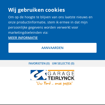
Wij gebruiken cookies
Om op de hoogte te blijven van ons laatste nieuws en
onze productinformatie, stem ik ermee in dat mijn
persoonlijke gegevens worden verwerkt voor
marketingdoeleinden via:
MEER INFORMATIE
AANVAARDEN
FAVORIETEN (
0
)
UW SELECTIE (
0
)