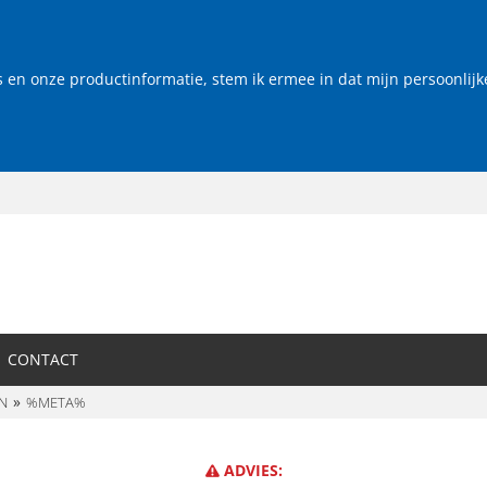
s en onze productinformatie, stem ik ermee in dat mijn persoonli
CONTACT
N
%META%
ADVIES: