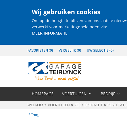
Wij gebruiken cookies
Om op de hoogte te blijven van ons laatste nieuw
verwerkt voor marketingdoeleinden via:
MEER INFORMATIE
FAVORIETEN (
0
)
VERGELIJK (
0
)
UW SELECTIE (
0
)
HOMEPAGE
VOERTUIGEN
BEDRIJF
WELKOM
VOERTUIGEN
ZOEKOPDRACHT
RESULTATE
Terug